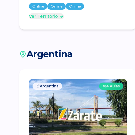
Online
Online
Online
Ver Territorio
Argentina
Argentina
4
Aulas