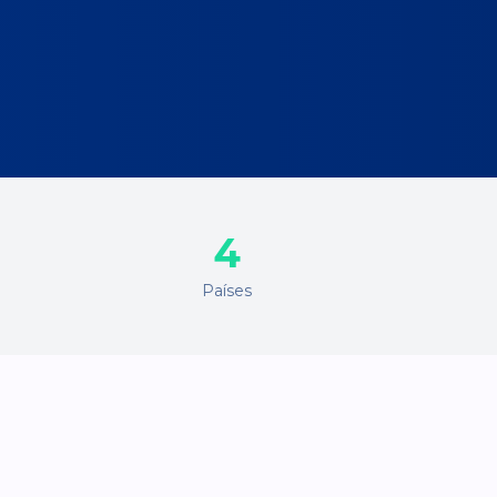
4
Países