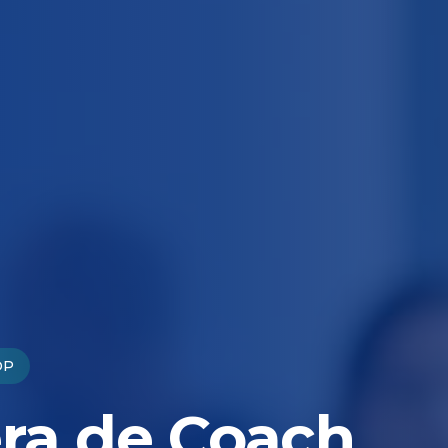
OP
era de Coach