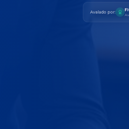
F
Avalado por:
Av