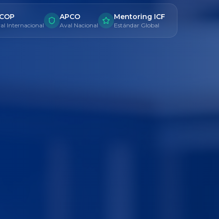
ICOP
APCO
Mentoring ICF
al Internacional
Aval Nacional
Estándar Global