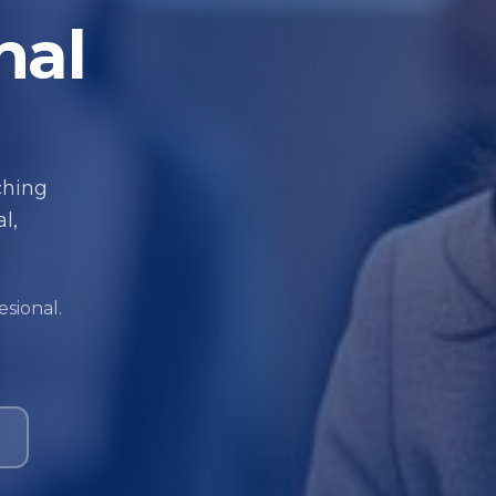
nal
ching
l,
sional.